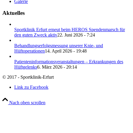
Galerie
Aktuelles
Sportklinik Erfurt erneut beim HEROS Spendenmarsch für
den guten Zweck aktiv
22. Juni 2026 - 7:24
Behandlungserfolgsmessung unserer Knie- und
Hüftoperationen
14. April 2026 - 19:48
Patienteninformationsveranstaltungen – Erkrankungen des
Hüftgelenks
6. März 2026 - 20:14
© 2017 - Sportklinik-Erfurt
Link zu Facebook
Nach oben scrollen
Wir verwenden Cookies
Wir können diese zur Analyse unserer Besucherdaten platzieren, um unsere
Website zu verbessern, personalisierte Inhalte anzuzeigen und Ihnen ein
großartiges Website-Erlebnis zu bieten. Für weitere Informationen zu den