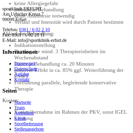
keine Allergiegefahr
sportklinik.ERFURT
ambulante Behandlung
Am Urbicher Kreuz 7
keine Anästhesie notwendig
99099 Erfurt
Verlauf und Intensität wird durch Patient bestimmt
Telefon:
0361 / 6 02 2 10
Ablauf der Behandlung:
Fax: 0361 / 6 02 21 11
E-Mail: info@sportklinik-erfurt.de
Indikationsstellung
Planung der mind. 3 Therapieeinheiten im
Informationen
Wochenabstand
Impressum
Dauer je Behandlung ca. 20 Minuten
Datenschutz
positiver Effekt in ca. 85% ggf. Weiterführung der
Anfahrt
ESWT
Kontakt
Fortführung parallele, begleitende konservative
Therapie
Seiten
Kosten:
Startseite
Team
Kostenübernahme im Rahmen der PKV, sonst IGEL
Ambulanz
Leistung
Klinik
Sportbetreuung
Stellenangebote