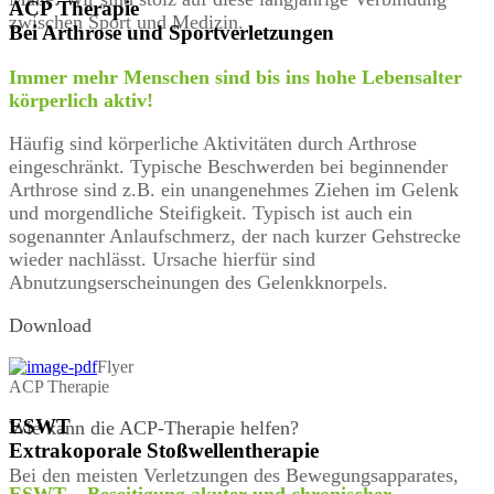
ACP Therapie
zwischen Sport und Medizin.
Bei Arthrose und Sportverletzungen
Immer mehr Menschen sind bis ins hohe Lebensalter
körperlich aktiv!
Häufig sind körperliche Aktivitäten durch Arthrose
eingeschränkt. Typische Beschwerden bei beginnender
Arthrose sind z.B. ein unangenehmes Ziehen im Gelenk
und morgendliche Steifigkeit. Typisch ist auch ein
sogenannter Anlaufschmerz, der nach kurzer Gehstrecke
wieder nachlässt. Ursache hierfür sind
Abnutzungserscheinungen des Gelenkknorpels.
Download
Flyer
ACP Therapie
ESWT
Wie kann die ACP-Therapie helfen?
Extrakoporale Stoßwellentherapie
Bei den meisten Verletzungen des Bewegungsapparates,