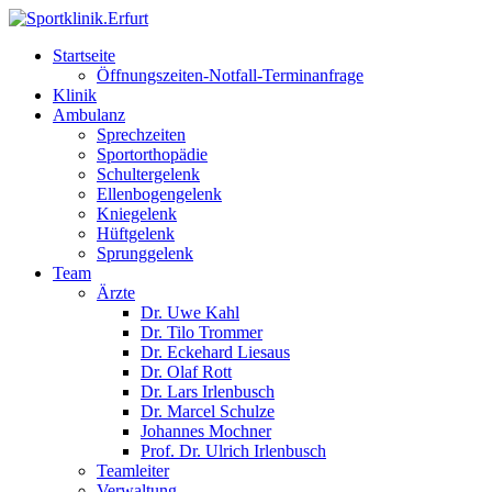
Startseite
Öffnungszeiten-Notfall-Terminanfrage
Klinik
Ambulanz
Sprechzeiten
Sportorthopädie
Schultergelenk
Ellenbogengelenk
Kniegelenk
Hüftgelenk
Sprunggelenk
Team
Ärzte
Dr. Uwe Kahl
Dr. Tilo Trommer
Dr. Eckehard Liesaus
Dr. Olaf Rott
Dr. Lars Irlenbusch
Dr. Marcel Schulze
Johannes Mochner
Prof. Dr. Ulrich Irlenbusch
Teamleiter
Verwaltung