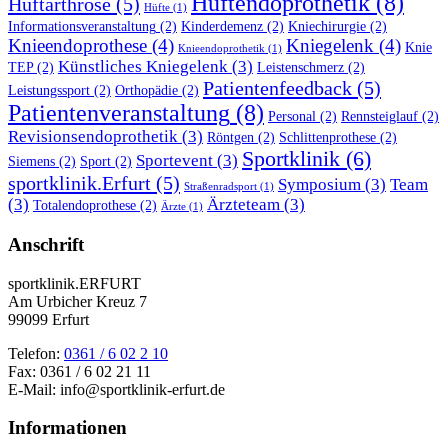
Hüftendoprothetik
(8)
Hüftarthrose
(5)
Hüfte
(1)
Informationsveranstaltung
(2)
Kinderdemenz
(2)
Kniechirurgie
(2)
Knieendoprothese
(4)
Kniegelenk
(4)
Knie
Knieendoprothetik
(1)
Künstliches Kniegelenk
(3)
TEP
(2)
Leistenschmerz
(2)
Patientenfeedback
(5)
Leistungssport
(2)
Orthopädie
(2)
Patientenveranstaltung
(8)
Personal
(2)
Rennsteiglauf
(2)
Revisionsendoprothetik
(3)
Röntgen
(2)
Schlittenprothese
(2)
Sportklinik
(6)
Sportevent
(3)
Siemens
(2)
Sport
(2)
sportklinik.Erfurt
(5)
Symposium
(3)
Team
Straßenradsport
(1)
(3)
Ärzteteam
(3)
Totalendoprothese
(2)
Ärzte
(1)
Anschrift
sportklinik.ERFURT
Am Urbicher Kreuz 7
99099 Erfurt
Telefon:
0361 / 6 02 2 10
Fax: 0361 / 6 02 21 11
E-Mail: info@sportklinik-erfurt.de
Informationen