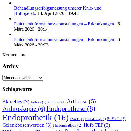
Behandlungserfolgsmessung unserer Knie- und
Hüftoperat...
14. April 2026 - 19:48
Patienteninformationsveranstaltungen – Erkrankungen...
6.
März 2026 - 20:14
Patienteninformationsveranstaltungen – Erkrankungen...
6.
März 2026 - 20:03
Kommentare
Archiv
Archiv
Schlagworte
Arthrose
(5)
Aktuelles
(3)
Arthrex
(1)
Arthrolab
(1)
Endoprothese
(8)
Arthroskopie
(6)
Endoprothetik
(16)
Fußball
(2)
ESWT
(1)
Fortbildung
(1)
Gelenkbeschwerden
(3)
Hüft-TEP
(3)
Halbmarathon
(2)