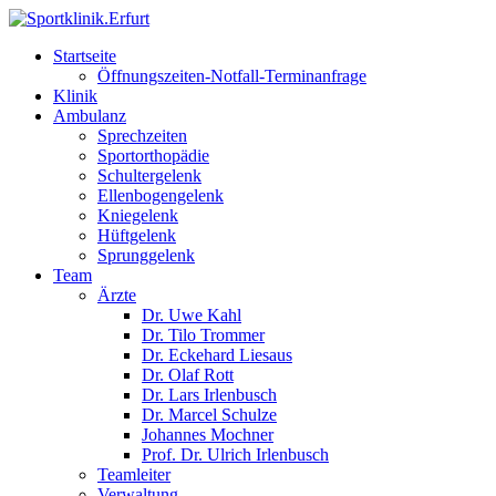
Startseite
Öffnungszeiten-Notfall-Terminanfrage
Klinik
Ambulanz
Sprechzeiten
Sportorthopädie
Schultergelenk
Ellenbogengelenk
Kniegelenk
Hüftgelenk
Sprunggelenk
Team
Ärzte
Dr. Uwe Kahl
Dr. Tilo Trommer
Dr. Eckehard Liesaus
Dr. Olaf Rott
Dr. Lars Irlenbusch
Dr. Marcel Schulze
Johannes Mochner
Prof. Dr. Ulrich Irlenbusch
Teamleiter
Verwaltung