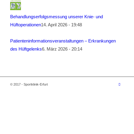
Behandlungserfolgsmessung unserer Knie- und
Hüftoperationen
14. April 2026 - 19:48
Patienteninformationsveranstaltungen – Erkrankungen
des Hüftgelenks
6. März 2026 - 20:14
© 2017 - Sportklinik-Erfurt
Wir verwenden Cookies
Wir können diese zur Analyse unserer Besucherdaten
platzieren, um unsere Website zu verbessern,
personalisierte Inhalte anzuzeigen und Ihnen ein
großartiges Website-Erlebnis zu bieten. Für weitere
Informationen zu den von uns verwendeten Cookies öffnen
Sie die Einstellungen.