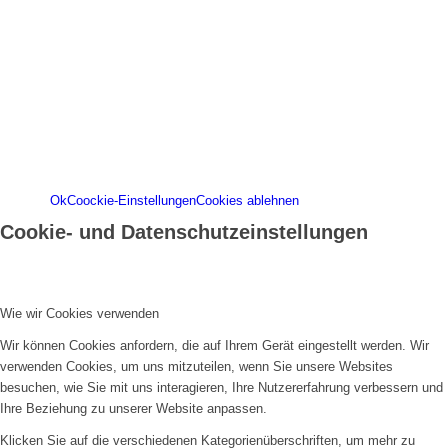
personalisierte Inhalte anzuzeigen und Ihnen ein
großartiges Website-Erlebnis zu bieten. Für weitere
Informationen zu den von uns verwendeten Cookies
öffnen Sie die Einstellungen.
Weitere Informationen zu den Verantwortlichen dieser
Webseite finden Sie in unserem
Impressum
.
Informationen zu den Verarbeitungszwecken und Ihren
Rechten, insbesondere dem Widerrufsrecht, finden Sie
in unserer
Datenschutzerklärung
.
Ok
Coockie-Einstellungen
Cookies ablehnen
Cookie- und Datenschutzeinstellungen
Wie wir Cookies verwenden
Wir können Cookies anfordern, die auf Ihrem Gerät eingestellt werden. Wir
verwenden Cookies, um uns mitzuteilen, wenn Sie unsere Websites
besuchen, wie Sie mit uns interagieren, Ihre Nutzererfahrung verbessern und
Ihre Beziehung zu unserer Website anpassen.
Klicken Sie auf die verschiedenen Kategorienüberschriften, um mehr zu