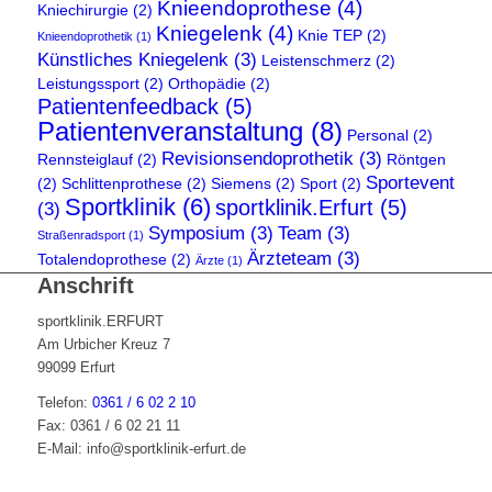
Knieendoprothese
(4)
Kniechirurgie
(2)
Kniegelenk
(4)
Knie TEP
(2)
Knieendoprothetik
(1)
Künstliches Kniegelenk
(3)
Leistenschmerz
(2)
Leistungssport
(2)
Orthopädie
(2)
Patientenfeedback
(5)
Patientenveranstaltung
(8)
Personal
(2)
Revisionsendoprothetik
(3)
Rennsteiglauf
(2)
Röntgen
Sportevent
(2)
Schlittenprothese
(2)
Siemens
(2)
Sport
(2)
Sportklinik
(6)
sportklinik.Erfurt
(5)
(3)
Symposium
(3)
Team
(3)
Straßenradsport
(1)
Ärzteteam
(3)
Totalendoprothese
(2)
Ärzte
(1)
Anschrift
sportklinik.ERFURT
Am Urbicher Kreuz 7
99099 Erfurt
Telefon:
0361 / 6 02 2 10
Fax: 0361 / 6 02 21 11
E-Mail: info@sportklinik-erfurt.de