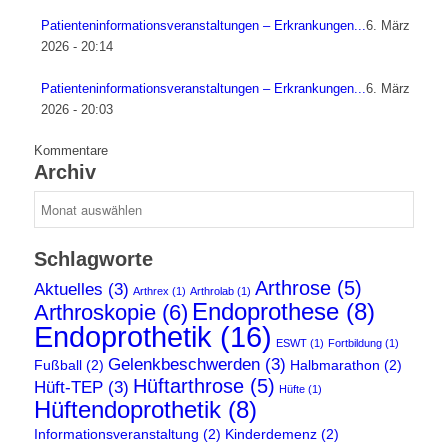
Patienteninformationsveranstaltungen – Erkrankungen...
6. März
2026 - 20:14
Patienteninformationsveranstaltungen – Erkrankungen...
6. März
2026 - 20:03
Kommentare
Archiv
Archiv
Schlagworte
Arthrose
(5)
Aktuelles
(3)
Arthrex
(1)
Arthrolab
(1)
Endoprothese
(8)
Arthroskopie
(6)
Endoprothetik
(16)
ESWT
(1)
Fortbildung
(1)
Gelenkbeschwerden
(3)
Fußball
(2)
Halbmarathon
(2)
Hüftarthrose
(5)
Hüft-TEP
(3)
Hüfte
(1)
Hüftendoprothetik
(8)
Informationsveranstaltung
(2)
Kinderdemenz
(2)