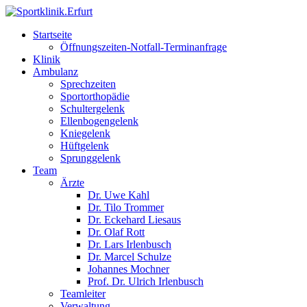
Startseite
Öffnungszeiten-Notfall-Terminanfrage
Klinik
Ambulanz
Sprechzeiten
Sportorthopädie
Schultergelenk
Ellenbogengelenk
Kniegelenk
Hüftgelenk
Sprunggelenk
Team
Ärzte
Dr. Uwe Kahl
Dr. Tilo Trommer
Dr. Eckehard Liesaus
Dr. Olaf Rott
Dr. Lars Irlenbusch
Dr. Marcel Schulze
Johannes Mochner
Prof. Dr. Ulrich Irlenbusch
Teamleiter
Verwaltung