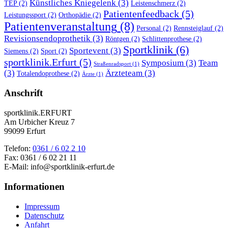
Künstliches Kniegelenk
(3)
TEP
(2)
Leistenschmerz
(2)
Patientenfeedback
(5)
Leistungssport
(2)
Orthopädie
(2)
Patientenveranstaltung
(8)
Personal
(2)
Rennsteiglauf
(2)
Revisionsendoprothetik
(3)
Röntgen
(2)
Schlittenprothese
(2)
Sportklinik
(6)
Sportevent
(3)
Siemens
(2)
Sport
(2)
sportklinik.Erfurt
(5)
Symposium
(3)
Team
Straßenradsport
(1)
(3)
Ärzteteam
(3)
Totalendoprothese
(2)
Ärzte
(1)
Anschrift
sportklinik.ERFURT
Am Urbicher Kreuz 7
99099 Erfurt
Telefon:
0361 / 6 02 2 10
Fax: 0361 / 6 02 21 11
E-Mail: info@sportklinik-erfurt.de
Informationen
Impressum
Datenschutz
Anfahrt