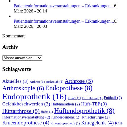
Patienteninformationsveranstaltungen – Erkrankungen...
6.
März 2026 - 20:14
Patienteninformationsveranstaltungen – Erkrankungen...
6.
März 2026 - 20:03
Kommentare
Archiv
Archiv
Schlagworte
Arthrose
(5)
Aktuelles
(3)
Arthrex
(1)
Arthrolab
(1)
Endoprothese
(8)
Arthroskopie
(6)
Endoprothetik
(16)
Fußball
(2)
ESWT
(1)
Fortbildung
(1)
Gelenkbeschwerden
(3)
Hüft-TEP
(3)
Halbmarathon
(2)
Hüftendoprothetik
(8)
Hüftarthrose
(5)
Hüfte
(1)
Informationsveranstaltung
(2)
Kinderdemenz
(2)
Kniechirurgie
(2)
Knieendoprothese
(4)
Kniegelenk
(4)
Knie
Knieendoprothetik
(1)