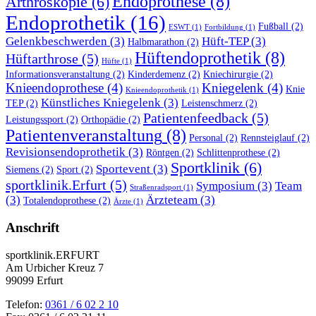
Endoprothese
(8)
Arthroskopie
(6)
Endoprothetik
(16)
Fußball
(2)
ESWT
(1)
Fortbildung
(1)
Gelenkbeschwerden
(3)
Hüft-TEP
(3)
Halbmarathon
(2)
Hüftendoprothetik
(8)
Hüftarthrose
(5)
Hüfte
(1)
Informationsveranstaltung
(2)
Kinderdemenz
(2)
Kniechirurgie
(2)
Knieendoprothese
(4)
Kniegelenk
(4)
Knie
Knieendoprothetik
(1)
Künstliches Kniegelenk
(3)
TEP
(2)
Leistenschmerz
(2)
Patientenfeedback
(5)
Leistungssport
(2)
Orthopädie
(2)
Patientenveranstaltung
(8)
Personal
(2)
Rennsteiglauf
(2)
Revisionsendoprothetik
(3)
Röntgen
(2)
Schlittenprothese
(2)
Sportklinik
(6)
Sportevent
(3)
Siemens
(2)
Sport
(2)
sportklinik.Erfurt
(5)
Symposium
(3)
Team
Straßenradsport
(1)
(3)
Ärzteteam
(3)
Totalendoprothese
(2)
Ärzte
(1)
Anschrift
sportklinik.ERFURT
Am Urbicher Kreuz 7
99099 Erfurt
Telefon:
0361 / 6 02 2 10