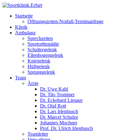
Startseite
Öffnungszeiten-Notfall-Terminanfrage
Klinik
Ambulanz
Sprechzeiten
Sportorthopädie
Schultergelenk
Ellenbogengelenk
Kniegelenk
Hüftgelenk
Sprunggelenk
Team
Ärzte
Dr. Uwe Kahl
Dr. Tilo Trommer
Dr. Eckehard Liesaus
Dr. Olaf Rott
Dr. Lars Irlenbusch
Dr. Marcel Schulze
Johannes Mochner
Prof. Dr. Ulrich Irlenbusch
Teamleiter
Verwaltung