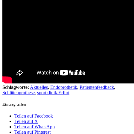
Schlagworte:
Aktuelles
,
Endoprothetik
,
Patientenfeedback
,
Schlittenprothese
,
sportklinik.Erfurt
Eintrag teilen
Teilen auf Facebook
Teilen auf X
Teilen auf WhatsApp
Teilen auf Pinterest