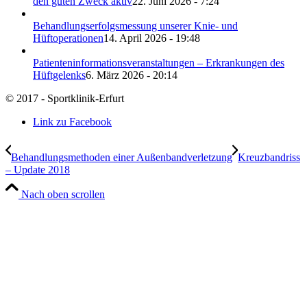
den guten Zweck aktiv
22. Juni 2026 - 7:24
Behandlungserfolgsmessung unserer Knie- und
Hüftoperationen
14. April 2026 - 19:48
Patienteninformationsveranstaltungen – Erkrankungen des
Hüftgelenks
6. März 2026 - 20:14
© 2017 - Sportklinik-Erfurt
Link zu Facebook
Behandlungsmethoden einer Außenbandverletzung
Kreuzbandriss
– Update 2018
Nach oben scrollen
Wir verwenden Cookies
Wir können diese zur Analyse unserer Besucherdaten platzieren, um unsere
Website zu verbessern, personalisierte Inhalte anzuzeigen und Ihnen ein
großartiges Website-Erlebnis zu bieten. Für weitere Informationen zu den
von uns verwendeten Cookies öffnen Sie die Einstellungen.
Weitere Informationen zu den Verantwortlichen dieser Webseite finden Sie